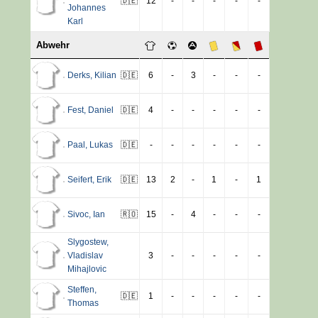
🇩🇪
12
-
-
-
-
-
Johannes
Karl
Abwehr
Derks
,
Kilian
🇩🇪
6
-
3
-
-
-
Fest
,
Daniel
🇩🇪
4
-
-
-
-
-
Paal
,
Lukas
🇩🇪
-
-
-
-
-
-
Seifert
,
Erik
🇩🇪
13
2
-
1
-
1
Sivoc
,
Ian
🇷🇴
15
-
4
-
-
-
Slygostew
,
Vladislav
3
-
-
-
-
-
Mihajlovic
Steffen
,
🇩🇪
1
-
-
-
-
-
Thomas