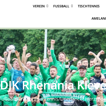
VEREIN
FUSSBALL
TISCHTENNIS
AMELAN
DJK Rhenania Klev
Fußball/Ringen/Tischtennis/Linedance/ Herzspor