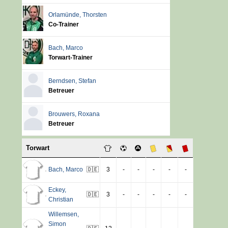
Orlamünde
,
Thorsten
Co-Trainer
Bach
,
Marco
Torwart-Trainer
Berndsen
,
Stefan
Betreuer
Brouwers
,
Roxana
Betreuer
Torwart
Bach
,
Marco
🇩🇪
3
-
-
-
-
-
Eckey
,
🇩🇪
3
-
-
-
-
-
Christian
Willemsen
,
Simon