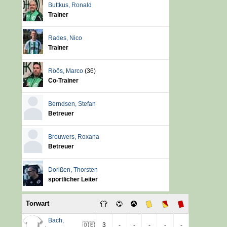
Buttkus
,
Ronald
Trainer
Rades
,
Nico
Trainer
Röös
,
Marco
(36)
Co-Trainer
Berndsen
,
Stefan
Betreuer
Brouwers
,
Roxana
Betreuer
Dorißen
,
Thorsten
sportlicher Leiter
Torwart
Bach
,
🇩🇪
3
-
-
-
-
-