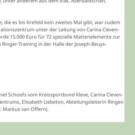
r, unter anderem aus dem Irak, Aserbaidschan,
, die es bis Krefeld kein zweites Mal gibt, war zudem
ationszentrum unter der Leitung von Carina Cleven-
örde 15.000 Euro für 72 spezielle Mattenelemente zur
Ringer-Training in der Halle der Joseph-Beuys-
niel Schoofs vom Kreissportbund Kleve, Carina Cleven-
zentrums, Elisabeth Liebeton, Abteilungsleiterin Ringen
: Markus van Offern).