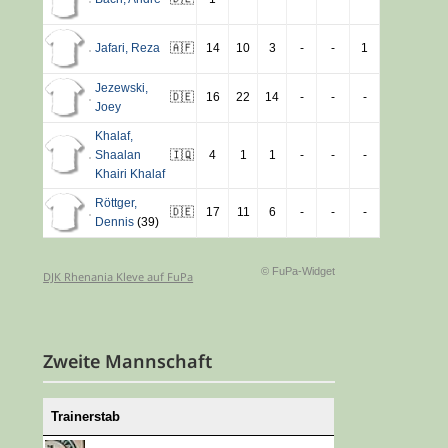
Jafari
,
Reza
🇦🇫
14
10
3
-
-
1
Jezewski
,
🇩🇪
16
22
14
-
-
-
Joey
Khalaf
,
Shaalan
🇮🇶
4
1
1
-
-
-
Khairi Khalaf
Röttger
,
🇩🇪
17
11
6
-
-
-
Dennis
(39)
© FuPa-Widget
DJK Rhenania Kleve auf FuPa
Zweite Mannschaft
Trainerstab