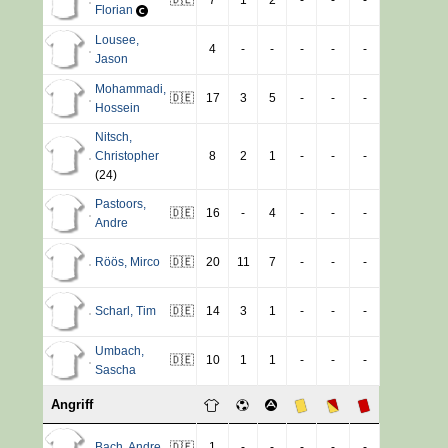
🇩🇪
7
1
2
-
-
-
Florian
Lousee
,
4
-
-
-
-
-
Jason
Mohammadi
,
🇩🇪
17
3
5
-
-
-
Hossein
Nitsch
,
Christopher
8
2
1
-
-
-
(24)
Pastoors
,
🇩🇪
16
-
4
-
-
-
Andre
Röös
,
Mirco
🇩🇪
20
11
7
-
-
-
Scharl
,
Tim
🇩🇪
14
3
1
-
-
-
Umbach
,
🇩🇪
10
1
1
-
-
-
Sascha
Angriff
Bach
,
Andre
🇩🇪
1
-
-
-
-
-