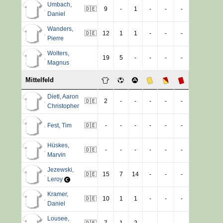
Umbach
,
🇩🇪
9
-
1
-
-
-
Daniel
Wanders
,
🇩🇪
12
1
1
-
-
-
Pierre
Wolters
,
19
5
-
-
-
-
Magnus
Mittelfeld
Dietl
,
Aaron
🇩🇪
2
-
-
-
-
-
Christopher
Fest
,
Tim
🇩🇪
-
-
-
-
-
-
Hüskes
,
🇩🇪
-
-
-
-
-
-
Marvin
Jezewski
,
🇩🇪
15
7
14
-
-
-
Leroy
Kramer
,
🇩🇪
10
1
1
-
-
-
Daniel
Lousee
,