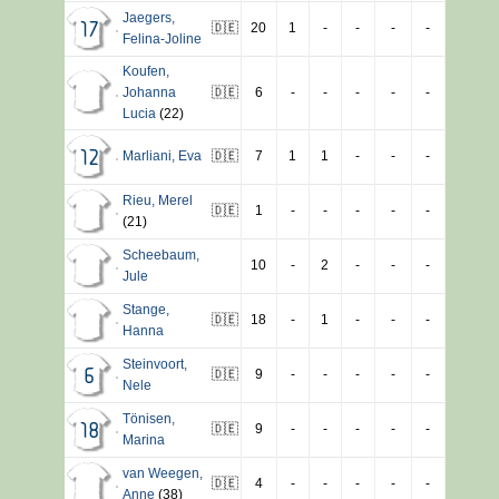
Jaegers
,
🇩🇪
20
1
-
-
-
-
17
Felina-Joline
Koufen
,
Johanna
🇩🇪
6
-
-
-
-
-
Lucia
(22)
Marliani
,
Eva
🇩🇪
7
1
1
-
-
-
12
Rieu
,
Merel
🇩🇪
1
-
-
-
-
-
(21)
Scheebaum
,
10
-
2
-
-
-
Jule
Stange
,
🇩🇪
18
-
1
-
-
-
Hanna
Steinvoort
,
🇩🇪
9
-
-
-
-
-
6
Nele
Tönisen
,
🇩🇪
9
-
-
-
-
-
18
Marina
van Weegen
,
🇩🇪
4
-
-
-
-
-
Anne
(38)