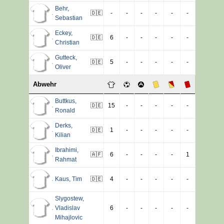
Behr
,
🇩🇪
-
-
-
-
-
-
Sebastian
Eckey
,
🇩🇪
6
-
-
-
-
-
Christian
Gutteck
,
🇩🇪
5
-
-
-
-
-
Oliver
Abwehr
Buttkus
,
🇩🇪
15
-
-
-
-
-
Ronald
Derks
,
🇩🇪
1
-
-
-
-
-
Kilian
Ibrahimi
,
🇦🇫
6
-
-
-
-
1
Rahmat
Kaus
,
Tim
🇩🇪
4
-
-
-
-
-
Slygostew
,
Vladislav
6
-
-
-
-
-
Mihajlovic