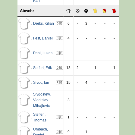
Karl
Abwehr
Derks
,
Kilian
🇩🇪
6
-
3
-
-
-
Fest
,
Daniel
🇩🇪
4
-
-
-
-
-
Paal
,
Lukas
🇩🇪
-
-
-
-
-
-
Seifert
,
Erik
🇩🇪
13
2
-
1
-
1
Sivoc
,
Ian
🇷🇴
15
-
4
-
-
-
Slygostew
,
Vladislav
3
-
-
-
-
-
Mihajlovic
Steffen
,
🇩🇪
1
-
-
-
-
-
Thomas
Umbach
,
🇩🇪
9
-
1
-
-
-
Daniel