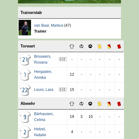
Trainerstab
van Baal
,
Markus
(47)
Trainer
Torwart
Brouwers
,
🇩🇪
-
-
-
-
-
-
21
Roxana
Hergaden
,
12
-
-
-
-
-
1
Annika
Leurs
,
Lara
🇩🇪
15
-
-
-
-
-
22
Abwehr
Bärhausen
,
19
3
10
-
-
-
9
Celina
Hetzel
,
4
-
-
-
-
-
2
Natalie