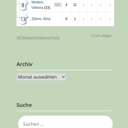
Wolters
,
🇸🇰
4
11
-
-
-
-
8
Viktoria
(33)
Zidorn
,
Nina
6
1
-
-
-
-
13
© FuPa-Widget
DJK Rhenania Kleve auf FuPa
Archiv
Archiv
Suche
SUCHEN
NACH: