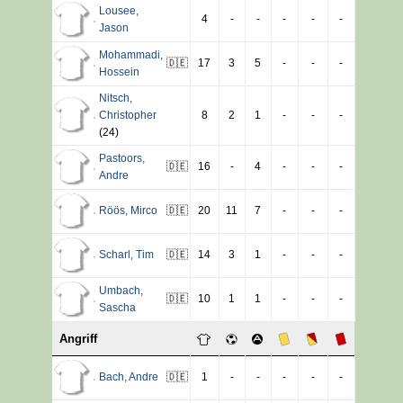
Lousee
,
4
-
-
-
-
-
Jason
Mohammadi
,
🇩🇪
17
3
5
-
-
-
Hossein
Nitsch
,
Christopher
8
2
1
-
-
-
(24)
Pastoors
,
🇩🇪
16
-
4
-
-
-
Andre
Röös
,
Mirco
🇩🇪
20
11
7
-
-
-
Scharl
,
Tim
🇩🇪
14
3
1
-
-
-
Umbach
,
🇩🇪
10
1
1
-
-
-
Sascha
Angriff
Bach
,
Andre
🇩🇪
1
-
-
-
-
-