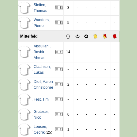
Steffen
,
🇩🇪
3
-
-
-
-
-
Thomas
Wanders
,
🇩🇪
5
-
-
-
-
-
Pierre
Mittelfeld
Abdullahi
,
Bashir
🇦🇫
14
-
-
-
-
-
Ahmad
Claahsen
,
🇩🇪
-
-
-
-
-
-
Lukas
Dietl
,
Aaron
🇩🇪
2
-
-
-
-
-
Christopher
Fest
,
Tim
🇩🇪
-
-
-
-
-
-
Gruteser
,
🇩🇪
6
-
-
-
-
-
Nico
Lousee
,
🇩🇪
1
-
-
-
-
-
Cedrik
(25)