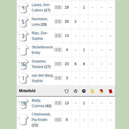
Lasee
,
Ann-
🇩🇪
29
-
1
-
-
-
4
Cathrin
(27)
Neumann
,
🇩🇪
20
2
-
-
-
-
5
Lena
(28)
Rips
,
Zoe-
🇩🇪
13
-
-
-
-
-
3
Sophia
Stickelbroeck
,
🇩🇪
4
-
1
-
-
-
Emily
Szubries
,
🇩🇪
23
6
8
-
-
-
16
Tamara
(27)
van den Berg
,
🇩🇪
3
-
-
-
-
-
1
Sophie
Mittelfeld
Bially
,
🇩🇪
13
-
1
-
-
-
19
Corinna
(40)
Chlebowski
,
Pia Kristin
🇩🇪
6
-
-
-
-
-
(23)