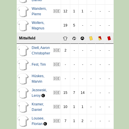
Wanders
,
🇩🇪
12
1
1
-
-
-
Pierre
Wolters
,
19
5
-
-
-
-
Magnus
Mittelfeld
Dietl
,
Aaron
🇩🇪
2
-
-
-
-
-
Christopher
Fest
,
Tim
🇩🇪
-
-
-
-
-
-
Hüskes
,
🇩🇪
-
-
-
-
-
-
Marvin
Jezewski
,
🇩🇪
15
7
14
-
-
-
Leroy
Kramer
,
🇩🇪
10
1
1
-
-
-
Daniel
Lousee
,
🇩🇪
7
1
2
-
-
-
Florian