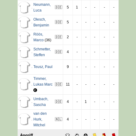
Neumann
,
🇩🇪
5
1
-
-
-
-
Luca
Olesch
,
🇩🇪
5
-
-
-
-
-
Benjamin
Röös
,
🇩🇪
2
-
-
-
-
-
Marco
(36)
Schmetter
,
🇩🇪
4
-
-
-
-
-
Steffen
Teusz
,
Paul
9
-
-
-
-
-
Timmer
,
Lukas Marc
🇩🇪
11
-
-
-
-
-
Umbach
,
🇩🇪
4
-
1
-
-
-
Sascha
van den
Hurk
,
🇳🇱
4
-
-
-
-
-
Mitchel
Angriff