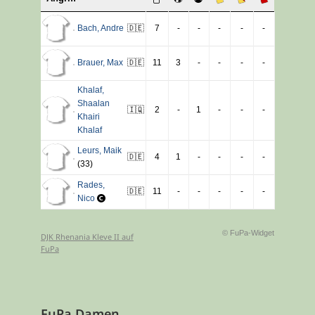
Bach
,
Andre
🇩🇪
7
-
-
-
-
-
Brauer
,
Max
🇩🇪
11
3
-
-
-
-
Khalaf
,
Shaalan
🇮🇶
2
-
1
-
-
-
Khairi
Khalaf
Leurs
,
Maik
🇩🇪
4
1
-
-
-
-
(33)
Rades
,
🇩🇪
11
-
-
-
-
-
Nico
© FuPa-Widget
DJK Rhenania Kleve II auf
FuPa
FuPa Damen