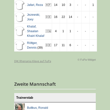
Jafari
,
Reza
🇦🇫
14
10
3
-
-
1
Jezewski
,
🇩🇪
16
22
14
-
-
-
Joey
Khalaf
,
Shaalan
🇮🇶
4
1
1
-
-
-
Khairi Khalaf
Röttger
,
🇩🇪
17
11
6
-
-
-
Dennis
(39)
© FuPa-Widget
DJK Rhenania Kleve auf FuPa
Zweite Mannschaft
Trainerstab
Buttkus
,
Ronald