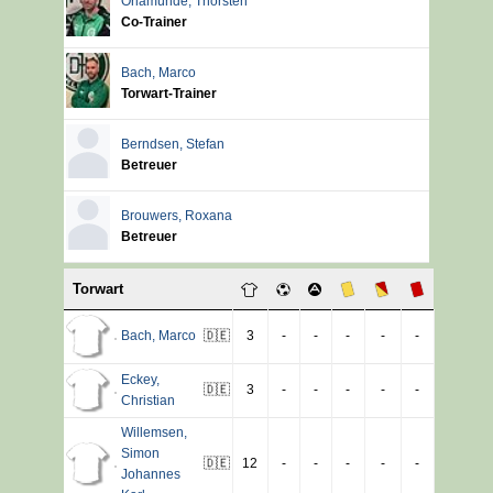
Orlamünde
,
Thorsten
Co-Trainer
Bach
,
Marco
Torwart-Trainer
Berndsen
,
Stefan
Betreuer
Brouwers
,
Roxana
Betreuer
Torwart
Bach
,
Marco
🇩🇪
3
-
-
-
-
-
Eckey
,
🇩🇪
3
-
-
-
-
-
Christian
Willemsen
,
Simon
🇩🇪
12
-
-
-
-
-
Johannes