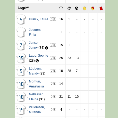
Angriff
Hunck
,
Laura
🇩🇪
16
1
-
-
-
-
5
Jaegers
,
1
-
-
-
-
-
Finja
Jansen
,
🇩🇪
15
1
1
-
-
-
7
Jenny
(34)
Lapp
,
Sophie
🇩🇪
25
23
13
-
-
-
15
(28)
Lübbers
,
🇩🇪
18
28
7
-
-
-
5
Mandy
(23)
Morhun
,
🇩🇪
14
-
-
-
-
-
10
Anastasiia
Nellessen
,
🇩🇪
21
11
10
-
-
-
18
Elaina
(31)
Willemsen
,
🇩🇪
4
-
-
-
-
-
14
Miranda