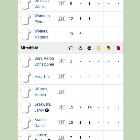
Umbach
,
🇩🇪
9
-
1
-
-
-
Daniel
Wanders
,
🇩🇪
12
1
1
-
-
-
Pierre
Wolters
,
19
5
-
-
-
-
Magnus
Mittelfeld
Dietl
,
Aaron
🇩🇪
2
-
-
-
-
-
Christopher
Fest
,
Tim
🇩🇪
-
-
-
-
-
-
Hüskes
,
🇩🇪
-
-
-
-
-
-
Marvin
Jezewski
,
🇩🇪
15
7
14
-
-
-
Leroy
Kramer
,
🇩🇪
10
1
1
-
-
-
Daniel
Lousee
,
🇩🇪
7
1
2
-
-
-