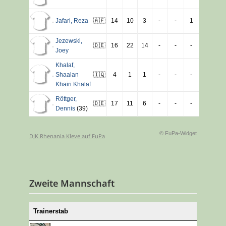
Jafari
,
Reza
🇦🇫
14
10
3
-
-
1
Jezewski
,
🇩🇪
16
22
14
-
-
-
Joey
Khalaf
,
Shaalan
🇮🇶
4
1
1
-
-
-
Khairi Khalaf
Röttger
,
🇩🇪
17
11
6
-
-
-
Dennis
(39)
© FuPa-Widget
DJK Rhenania Kleve auf FuPa
Zweite Mannschaft
Trainerstab