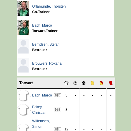
Orlamünde
,
Thorsten
Co-Trainer
Bach
,
Marco
Torwart-Trainer
Berndsen
,
Stefan
Betreuer
Brouwers
,
Roxana
Betreuer
Torwart
Bach
,
Marco
🇩🇪
3
-
-
-
-
-
Eckey
,
🇩🇪
3
-
-
-
-
-
Christian
Willemsen
,
Simon
🇩🇪
12
-
-
-
-
-