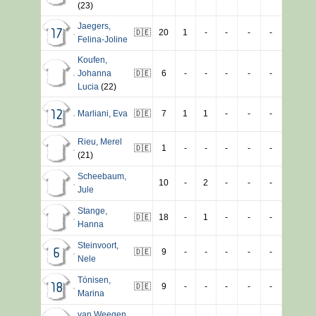
(23)
Jaegers
,
🇩🇪
20
1
-
-
-
-
17
Felina-Joline
Koufen
,
Johanna
🇩🇪
6
-
-
-
-
-
Lucia
(22)
Marliani
,
Eva
🇩🇪
7
1
1
-
-
-
12
Rieu
,
Merel
🇩🇪
1
-
-
-
-
-
(21)
Scheebaum
,
10
-
2
-
-
-
Jule
Stange
,
🇩🇪
18
-
1
-
-
-
Hanna
Steinvoort
,
🇩🇪
9
-
-
-
-
-
6
Nele
Tönisen
,
🇩🇪
9
-
-
-
-
-
18
Marina
van Weegen
,