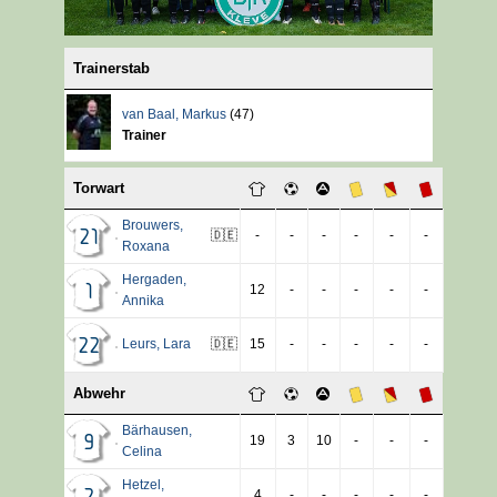
Trainerstab
van Baal
,
Markus
(47)
Trainer
Torwart
Brouwers
,
🇩🇪
-
-
-
-
-
-
21
Roxana
Hergaden
,
12
-
-
-
-
-
1
Annika
Leurs
,
Lara
🇩🇪
15
-
-
-
-
-
22
Abwehr
Bärhausen
,
19
3
10
-
-
-
9
Celina
Hetzel
,
4
-
-
-
-
-