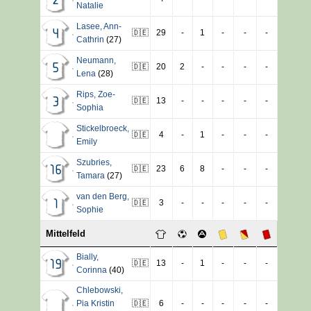
2
Natalie
Lasee
,
Ann-
🇩🇪
29
-
1
-
-
-
4
Cathrin
(27)
Neumann
,
🇩🇪
20
2
-
-
-
-
5
Lena
(28)
Rips
,
Zoe-
🇩🇪
13
-
-
-
-
-
3
Sophia
Stickelbroeck
,
🇩🇪
4
-
1
-
-
-
Emily
Szubries
,
🇩🇪
23
6
8
-
-
-
16
Tamara
(27)
van den Berg
,
🇩🇪
3
-
-
-
-
-
1
Sophie
Mittelfeld
Bially
,
🇩🇪
13
-
1
-
-
-
19
Corinna
(40)
Chlebowski
,
Pia Kristin
🇩🇪
6
-
-
-
-
-