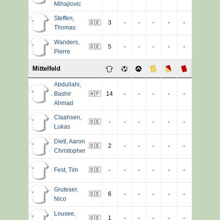
Mihajlovic
Steffen
,
🇩🇪
3
-
-
-
-
-
Thomas
Wanders
,
🇩🇪
5
-
-
-
-
-
Pierre
Mittelfeld
Abdullahi
,
Bashir
🇦🇫
14
-
-
-
-
-
Ahmad
Claahsen
,
🇩🇪
-
-
-
-
-
-
Lukas
Dietl
,
Aaron
🇩🇪
2
-
-
-
-
-
Christopher
Fest
,
Tim
🇩🇪
-
-
-
-
-
-
Gruteser
,
🇩🇪
6
-
-
-
-
-
Nico
Lousee
,
🇩🇪
1
-
-
-
-
-