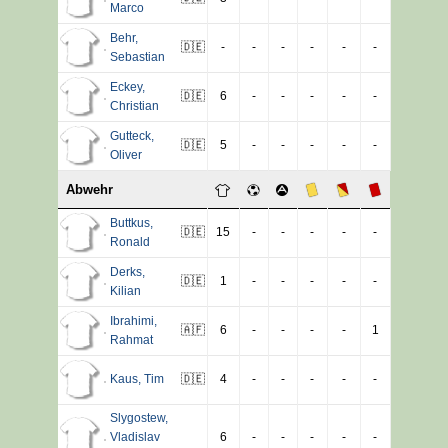
Marco
Behr
,
🇩🇪
-
-
-
-
-
-
Sebastian
Eckey
,
🇩🇪
6
-
-
-
-
-
Christian
Gutteck
,
🇩🇪
5
-
-
-
-
-
Oliver
Abwehr
Buttkus
,
🇩🇪
15
-
-
-
-
-
Ronald
Derks
,
🇩🇪
1
-
-
-
-
-
Kilian
Ibrahimi
,
🇦🇫
6
-
-
-
-
1
Rahmat
Kaus
,
Tim
🇩🇪
4
-
-
-
-
-
Slygostew
,
Vladislav
6
-
-
-
-
-