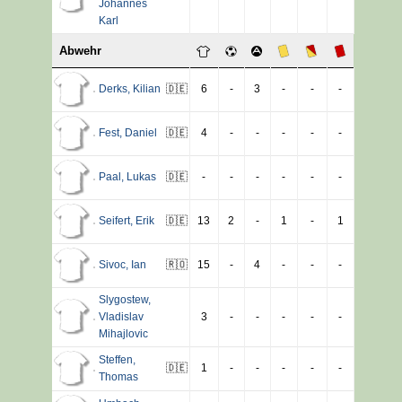
Johannes
Karl
Abwehr
Derks
,
Kilian
🇩🇪
6
-
3
-
-
-
Fest
,
Daniel
🇩🇪
4
-
-
-
-
-
Paal
,
Lukas
🇩🇪
-
-
-
-
-
-
Seifert
,
Erik
🇩🇪
13
2
-
1
-
1
Sivoc
,
Ian
🇷🇴
15
-
4
-
-
-
Slygostew
,
Vladislav
3
-
-
-
-
-
Mihajlovic
Steffen
,
🇩🇪
1
-
-
-
-
-
Thomas