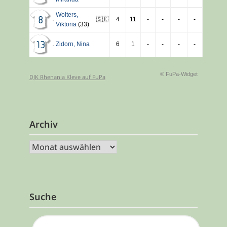
Wolters
,
🇸🇰
4
11
-
-
-
-
8
Viktoria
(33)
Zidorn
,
Nina
6
1
-
-
-
-
13
© FuPa-Widget
DJK Rhenania Kleve auf FuPa
Archiv
Archiv
Suche
SUCHEN