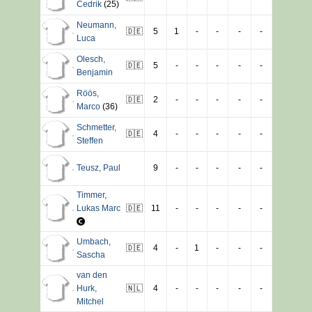
Cedrik
(25)
Neumann
,
🇩🇪
5
1
-
-
-
-
Luca
Olesch
,
🇩🇪
5
-
-
-
-
-
Benjamin
Röös
,
🇩🇪
2
-
-
-
-
-
Marco
(36)
Schmetter
,
🇩🇪
4
-
-
-
-
-
Steffen
Teusz
,
Paul
9
-
-
-
-
-
Timmer
,
Lukas Marc
🇩🇪
11
-
-
-
-
-
Umbach
,
🇩🇪
4
-
1
-
-
-
Sascha
van den
Hurk
,
🇳🇱
4
-
-
-
-
-
Mitchel