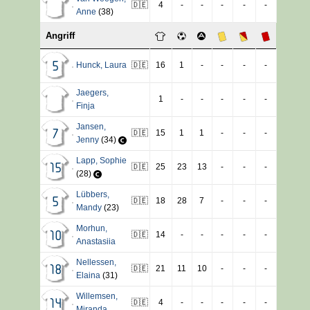
🇩🇪
4
-
-
-
-
-
Anne
(38)
Angriff
Hunck
,
Laura
🇩🇪
16
1
-
-
-
-
5
Jaegers
,
1
-
-
-
-
-
Finja
Jansen
,
🇩🇪
15
1
1
-
-
-
7
Jenny
(34)
Lapp
,
Sophie
🇩🇪
25
23
13
-
-
-
15
(28)
Lübbers
,
🇩🇪
18
28
7
-
-
-
5
Mandy
(23)
Morhun
,
🇩🇪
14
-
-
-
-
-
10
Anastasiia
Nellessen
,
🇩🇪
21
11
10
-
-
-
18
Elaina
(31)
Willemsen
,
🇩🇪
4
-
-
-
-
-
14
Miranda