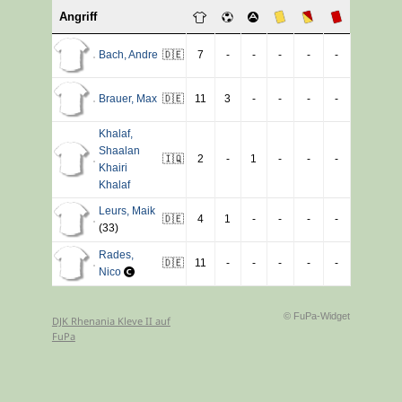
Angriff
Bach
,
Andre
🇩🇪
7
-
-
-
-
-
Brauer
,
Max
🇩🇪
11
3
-
-
-
-
Khalaf
,
Shaalan
🇮🇶
2
-
1
-
-
-
Khairi
Khalaf
Leurs
,
Maik
🇩🇪
4
1
-
-
-
-
(33)
Rades
,
🇩🇪
11
-
-
-
-
-
Nico
© FuPa-Widget
DJK Rhenania Kleve II auf
FuPa