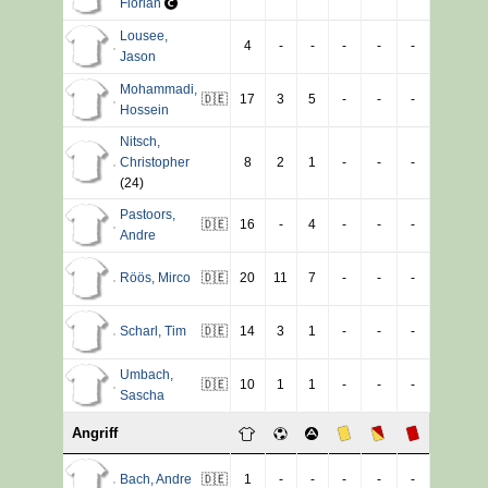
Florian
Lousee
,
4
-
-
-
-
-
Jason
Mohammadi
,
🇩🇪
17
3
5
-
-
-
Hossein
Nitsch
,
Christopher
8
2
1
-
-
-
(24)
Pastoors
,
🇩🇪
16
-
4
-
-
-
Andre
Röös
,
Mirco
🇩🇪
20
11
7
-
-
-
Scharl
,
Tim
🇩🇪
14
3
1
-
-
-
Umbach
,
🇩🇪
10
1
1
-
-
-
Sascha
Angriff
Bach
,
Andre
🇩🇪
1
-
-
-
-
-