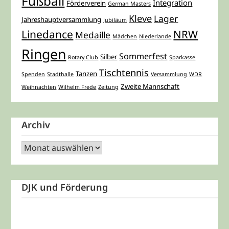
Fußball
Integration
Förderverein
German Masters
Kleve
Lager
Jahreshauptversammlung
Jubiläum
Linedance
NRW
Medaille
Mädchen
Niederlande
Ringen
Sommerfest
Silber
Rotary Club
Sparkasse
Tischtennis
Tanzen
Spenden
Stadthalle
Versammlung
WDR
Zweite Mannschaft
Weihnachten
Wilhelm Frede
Zeitung
Archiv
Archiv
DJK und Förderung