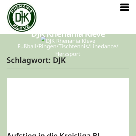
DJK Rhenania Kleve
Fußball/Ringen/Tischtennis/Linedance/
Herzsport
Schlagwort:
DJK
Aufstieg in die Kreisliga B!